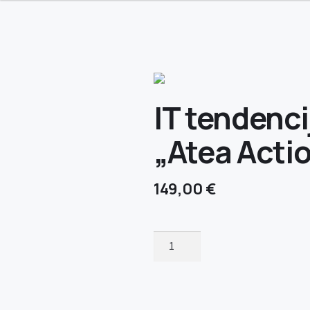
IT tendenci
„Atea Actio
149,00
€
produkto
kiekis:
IT
tendencijų
ir